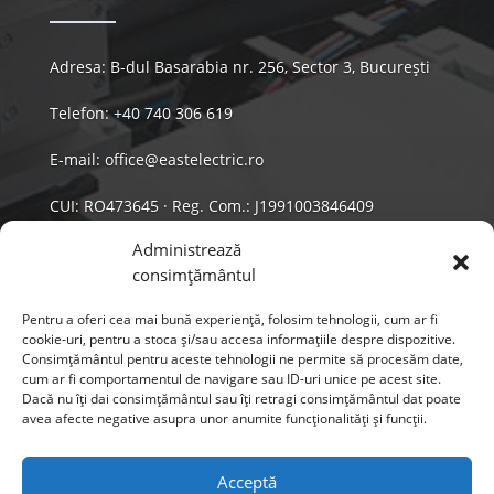
Adresa: B-dul Basarabia nr. 256, Sector 3, București
Telefon:
+40 740 306 619
E-mail:
office@eastelectric.ro
CUI: RO473645 · Reg. Com.: J1991003846409
PARTENERI AUTORIZAȚI
Administrează
consimțământul
Pentru a oferi cea mai bună experiență, folosim tehnologii, cum ar fi
cookie-uri, pentru a stoca și/sau accesa informațiile despre dispozitive.
Consimțământul pentru aceste tehnologii ne permite să procesăm date,
cum ar fi comportamentul de navigare sau ID-uri unice pe acest site.
Dacă nu îți dai consimțământul sau îți retragi consimțământul dat poate
avea afecte negative asupra unor anumite funcționalități și funcții.
Acceptă