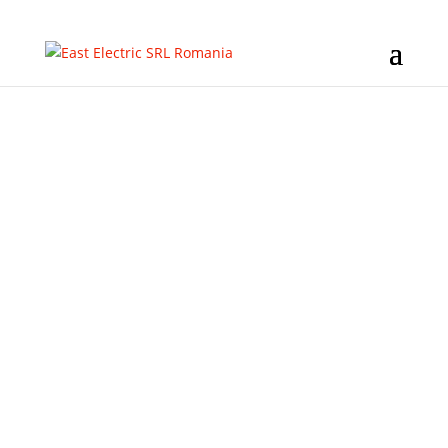
East Electric
Soluții complete de automatizare
industrială — de la componentă la linie de
producție „la cheie”: hidraulică, acționări
electrice, pneumatică, tehnologie liniară și
tehnică de montaj, pentru fabrici din toată
România.